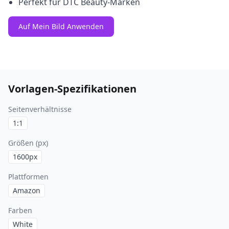
Perfekt für DTC Beauty-Marken
Auf Mein Bild Anwenden
Vorlagen-Spezifikationen
Seitenverhältnisse
1:1
Größen (px)
1600
px
Plattformen
Amazon
Farben
White