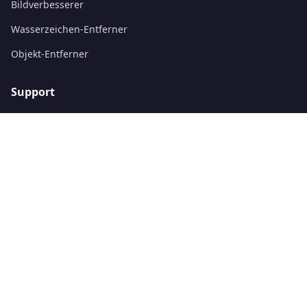
Bildverbesserer
Wasserzeichen-Entferner
Objekt-Entferner
Support
Preise
Kontakt
Über uns
Über uns
Datenschutzerklärung
Nutzungsbedingungen
©
2026
Pixflux.AI.
Alle Rechte vorbehalten.