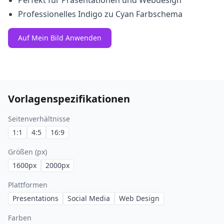
Perfekt für Präsentationen und Webdesign
Professionelles Indigo zu Cyan Farbschema
Auf Mein Bild Anwenden
Vorlagenspezifikationen
Seitenverhältnisse
1:1
4:5
16:9
Größen (px)
1600
px
2000
px
Plattformen
Presentations
Social Media
Web Design
Farben