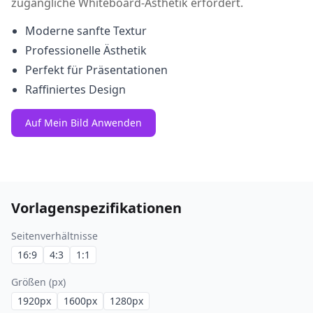
zugängliche Whiteboard-Ästhetik erfordert.
Moderne sanfte Textur
Professionelle Ästhetik
Perfekt für Präsentationen
Raffiniertes Design
Auf Mein Bild Anwenden
Vorlagenspezifikationen
Seitenverhältnisse
16:9
4:3
1:1
Größen (px)
1920
px
1600
px
1280
px