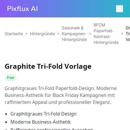
Pixflux
.
AI
BFCM
Saisonale &
Gr
Paperfold-
>
>
>
>
Startseite
Hintergründe
Kampagnen-
Tr
Kontrast-
Hintergründe
Vo
Hintergründe
Graphite Tri-Fold Vorlage
Free
Graphitgraues Tri-Fold Paperfold-Design. Moderne
Business-Ästhetik für Black Friday Kampagnen mit
raffiniertem Appeal und professioneller Eleganz.
Graphitgraues Tri-Fold Design
Moderne Business-Ästhetik