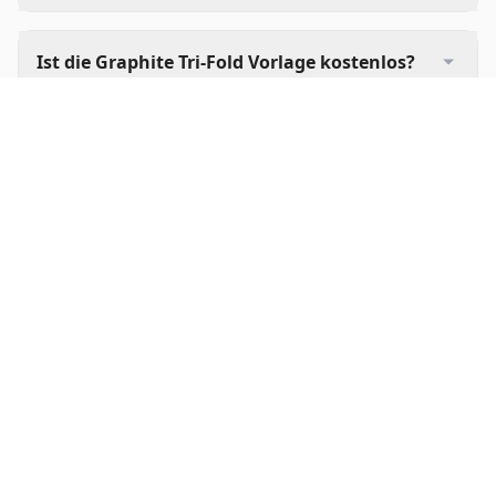
Ist die Graphite Tri-Fold Vorlage kostenlos?
Kann ich diese Vorlage für nicht-saisonale
Kampagnen verwenden?
Was macht diese Vorlage für B2B-Produkte
geeignet?
Wie verbessert das Tri-Fold Design die
Produktpräsentation?