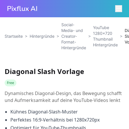
Pixflux
.
AI
Social-
YouTube
Media- und
Di
1280×720
>
>
>
>
Startseite
Hintergründe
Creator-
Sl
Thumbnail
Format-
Vo
Hintergründe
Hintergründe
Diagonal Slash Vorlage
Free
Dynamisches Diagonal-Design, das Bewegung schafft
und Aufmerksamkeit auf deine YouTube-Videos lenkt
Kühnes Diagonal-Slash-Muster
Perfektes 16:9-Verhältnis bei 1280x720px
Optimiert für YouTube-Thumbnails