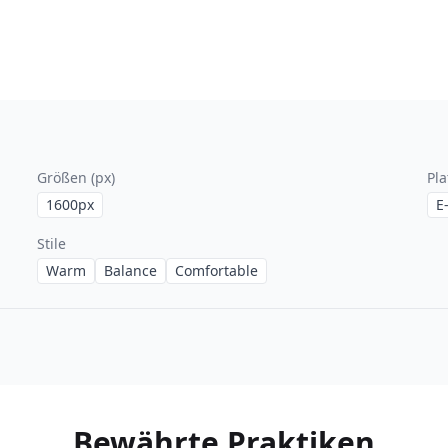
Größen (px)
Pl
1600
px
E
Stile
Warm
Balance
Comfortable
Bewährte Praktiken