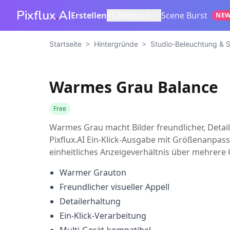
Pixflux
.
AI
Erstellen
KI-Bildtools
Scene Burst
NE
>
>
Startseite
Hintergründe
Studio-Beleuchtung & S
Warmes Grau Balance
Free
Warmes Grau macht Bilder freundlicher, Detail
Pixflux.AI Ein-Klick-Ausgabe mit Größenanpass
einheitliches Anzeigeverhältnis über mehrere 
Warmer Grauton
Freundlicher visueller Appell
Detailerhaltung
Ein-Klick-Verarbeitung