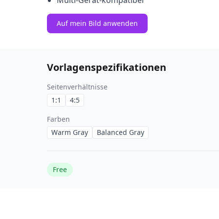
Multi-Gerät-kompatibel
Auf mein Bild anwenden
Vorlagenspezifikationen
Seitenverhältnisse
1:1
4:5
Farben
Warm Gray
Balanced Gray
Free