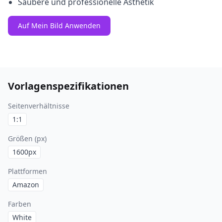
Saubere und professionelle Ästhetik
Auf Mein Bild Anwenden
Vorlagenspezifikationen
Seitenverhältnisse
1:1
Größen (px)
1600
px
Plattformen
Amazon
Farben
White