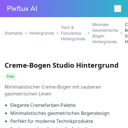
Pixflux
.
AI
Minimale
C
Tech &
Geometrische
B
>
>
>
>
Startseite
Hintergründe
Futurismus
Bögen
S
Hintergründe
Hintergründe
H
Creme-Bogen Studio Hintergrund
Free
Minimalistischer Creme-Bogen mit sauberen
geometrischen Linien
Elegante Cremefarben-Palette
Minimalistisches geometrisches Bogendesign
Perfekt für moderne Technikprodukte