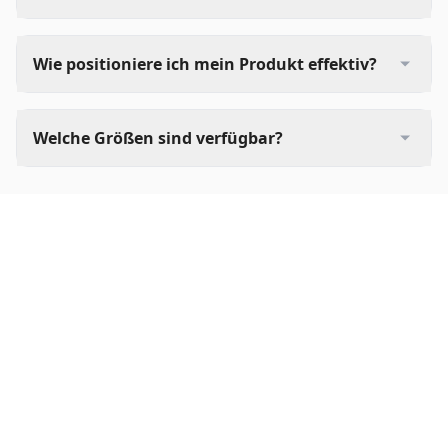
Wie positioniere ich mein Produkt effektiv?
Welche Größen sind verfügbar?
Professionelle KI-Bildbearbeitungstools – wir bieten Ihnen
die beste Bildbearbeitung mit KI.