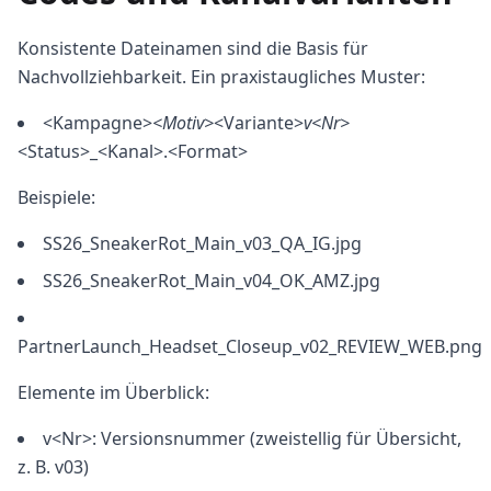
Konsistente Dateinamen sind die Basis für
Nachvollziehbarkeit. Ein praxistaugliches Muster:
<Kampagne>
<Motiv>
<Variante>
v<Nr>
<Status>_<Kanal>.<Format>
Beispiele:
SS26_SneakerRot_Main_v03_QA_IG.jpg
SS26_SneakerRot_Main_v04_OK_AMZ.jpg
PartnerLaunch_Headset_Closeup_v02_REVIEW_WEB.png
Elemente im Überblick:
v<Nr>: Versionsnummer (zweistellig für Übersicht,
z. B. v03)