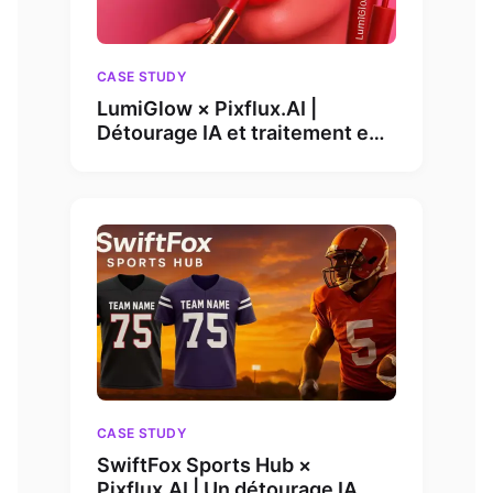
CASE STUDY
LumiGlow × Pixflux.AI |
Détourage IA et traitement en
lot : 87 % de coûts en moins et
des lancements 6× plus
rapides
CASE STUDY
SwiftFox Sports Hub ×
Pixflux.AI | Un détourage IA