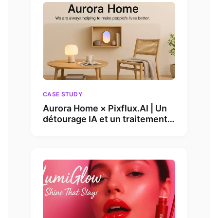
CASE STUDY
Aurora Home × Pixflux.AI | Un
détourage IA et un traitement
en lot dopent les ventes de 110
% en 30 jours