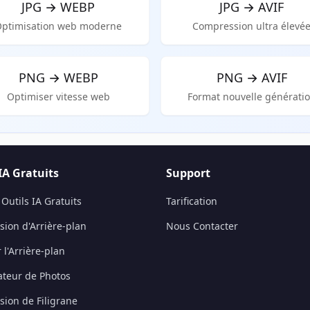
JPG
→
WEBP
JPG
→
AVIF
ptimisation web moderne
Compression ultra élevé
PNG
→
WEBP
PNG
→
AVIF
Optimiser vitesse web
Format nouvelle générati
IA Gratuits
Support
 Outils IA Gratuits
Tarification
ion d'Arrière-plan
Nous Contacter
l'Arrière-plan
ateur de Photos
ion de Filigrane