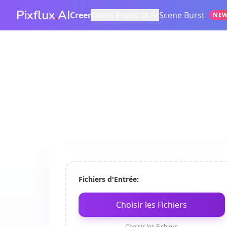
Pixflux
.
AI
Creer
Outils Photo IA
Scene Burst
NE
Fichiers d'Entrée:
Choisir les Fichiers
Choisir les Fichiers