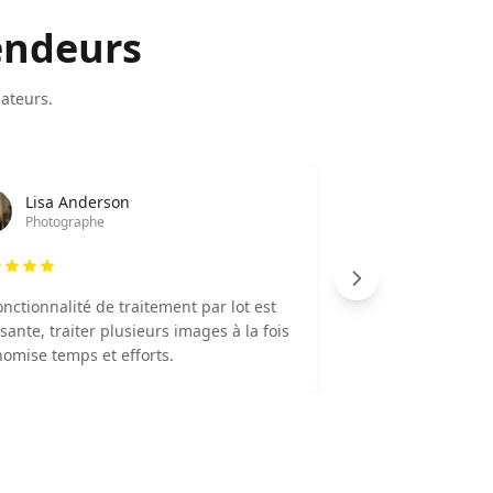
endeurs
sateurs.
Lisa Anderson
Photographe
onctionnalité de traitement par lot est
L
sante, traiter plusieurs images à la fois
é
omise temps et efforts.
e