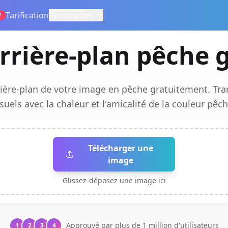
Tarification
Ressources
W
rrière-plan pêche
rière-plan de votre image en pêche gratuitement. Tr
isuels avec la chaleur et l'amicalité de la couleur pêch
Télécharger une
image
Glissez-déposez une image ici
Approuvé par plus de 1 million d'utilisateurs
1
2
3
4