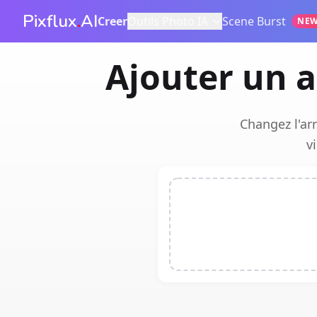
Pixflux
.
AI
Creer
Outils Photo IA
Scene Burst
NE
Ajouter un a
Changez l'ar
v