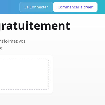
Se Connecter
Commencer a creer
 gratuitement
ansformez vos
e.