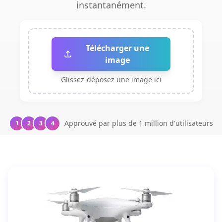
instantanément.
Télécharger une
image
Glissez-déposez une image ici
Approuvé par plus de 1 million d'utilisateurs
1
2
3
4