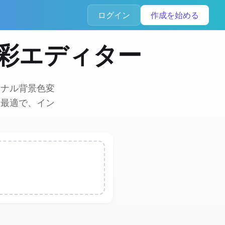
ログイン
作成を始める
色彩エディター
ョナル背景色変
に最適で、イン
。