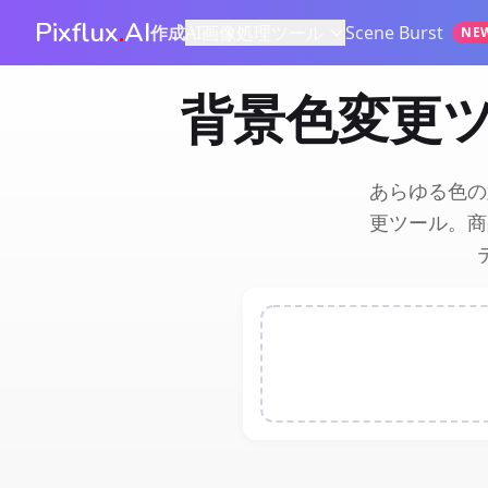
Pixflux
.
AI
作成
AI画像処理ツール
Scene Burst
NE
背景色変更ツ
あらゆる色の
更ツール。商