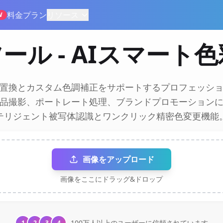
料金プラン
リソース
W
ール - AIスマート
置換とカスタム色調補正をサポートするプロフェッシ
品撮影、ポートレート処理、ブランドプロモーション
テリジェント被写体認識とワンクリック精密色変更機能
画像をアップロード
画像をここにドラッグ&ドロップ
100万人以上のユーザーに信頼されています
1
2
3
4