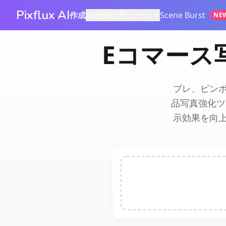
Pixflux
.
AI
作成
AI画像処理ツール
Scene Burst
NE
Eコマース写
ブレ、ピン
品写真強化ツ
示効果を向