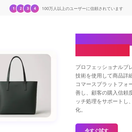
100万人以上のユーザーに信頼されています
1
2
3
4
売上向上のた
リア化ツール
プロフェッショナルブレ
技術を使用して商品詳
コマースプラットフォ
善し、顧客の購入信頼
ッチ処理をサポートし
化。
今すぐ試す