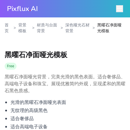
Pixflux
.
AI
首
背景
材质与台面
深色哑光石材
黑曜石净面哑
>
>
>
>
页
模板
背景
背景
光模板
黑曜石净面哑光模板
Free
黑曜石净面哑光背景，完美光滑的黑色表面。适合奢侈品、
高端电子设备和珠宝。展现优雅简约外观，呈现柔和的黑曜
石黑色质感。
光滑的黑曜石净面哑光表面
无纹理的高级黑色
适合奢侈品
适合高端电子设备