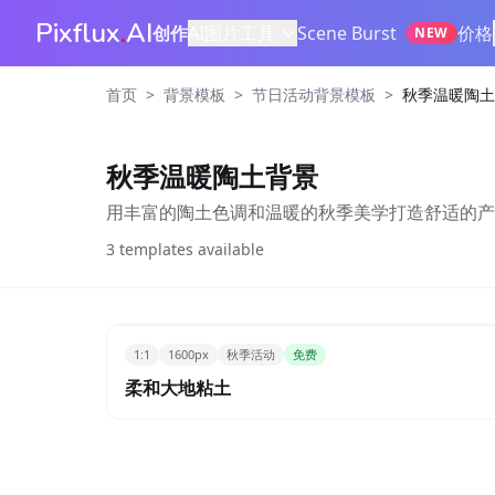
Pixflux
.
AI
创作
AI图片工具
Scene Burst
价格
NEW
>
>
>
首页
背景模板
节日活动背景模板
秋季温暖陶土
秋季温暖陶土背景
用丰富的陶土色调和温暖的秋季美学打造舒适的产
3
templates available
1:1
1600px
秋季活动
免费
柔和大地粘土