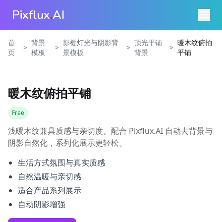
Pixflux
.
AI
首
背景
影棚灯光与阴影背
顶光平铺
暖木纹俯拍
>
>
>
>
页
模板
景模板
背景
平铺
暖木纹俯拍平铺
Free
浅暖木纹兼具质感与亲切度。配合 Pixflux.AI 自动去背景与
阴影自然化，系列化展示更轻松。
生活方式氛围与真实质感
自然温暖与亲切感
适合产品系列展示
自动阴影增强