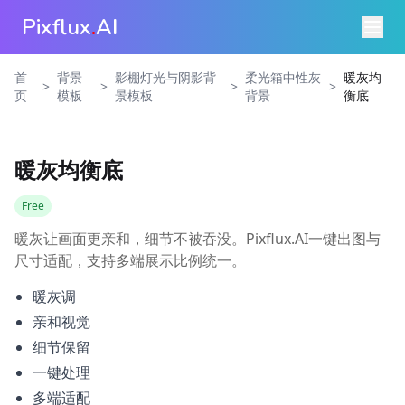
Pixflux
.
AI
首
背景
影棚灯光与阴影背
柔光箱中性灰
暖灰均
>
>
>
>
页
模板
景模板
背景
衡底
暖灰均衡底
Free
暖灰让画面更亲和，细节不被吞没。Pixflux.AI一键出图与
尺寸适配，支持多端展示比例统一。
暖灰调
亲和视觉
细节保留
一键处理
多端适配