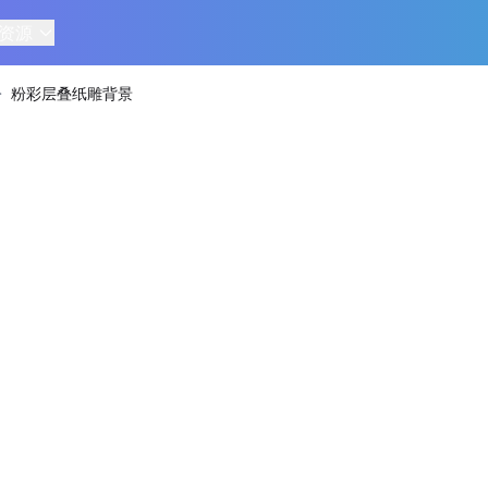
资源
>
粉彩层叠纸雕背景