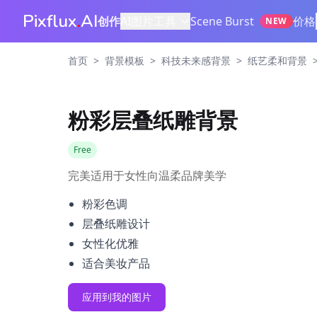
Pixflux
.
AI
创作
AI图片工具
Scene Burst
价格
NEW
>
>
>
首页
背景模板
科技未来感背景
纸艺柔和背景
粉彩层叠纸雕背景
Free
完美适用于女性向温柔品牌美学
粉彩色调
层叠纸雕设计
女性化优雅
适合美妆产品
应用到我的图片