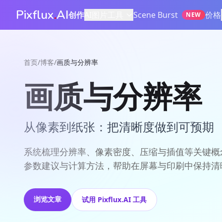
Pixflux
.
AI
创作
AI图片工具
Scene Burst
价格
NEW
首页
/
博客
/
画质与分辨率
画质与分辨率
从像素到纸张：把清晰度做到可预期
系统梳理分辨率、像素密度、压缩与插值等关键概
参数建议与计算方法，帮助在屏幕与印刷中保持清
浏览文章
试用 Pixflux.AI 工具