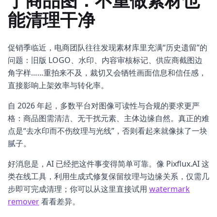
于商品图：不重做素材也
能清理干净
促销季临近，电商团队往往发现素材库里充满“历史遗留”的
问题：旧版 LOGO、水印、内容审核标记、供应商截图边
角字样……重拍来不及，裁切又会牺牲画面信息和信任感，
直接影响上架效率与转化率。
自 2026 年起，多数平台对图像可读性与合规的要求更严
格：商品图需清洁、无干扰元素、主体边缘自然。真正的难
点是“去水印而不伤纹理与光线”，否则看起来就像抹了一块
腻子。
好消息是，AI 已经把这件事变得简单可靠。像 Pixflux.AI 这
类在线工具，利用生成式修复保留纹理与边缘关系，仅需几
步即可完成清理；你可以从这里直接试用
watermark
remover
看看差异。