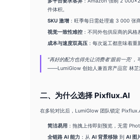
多平台要求各异
：Amazon 强制 2 000×
件体积。
SKU 激增
：旺季每日需处理逾 3 000
视觉一致性难控
：不同外包供应商的风格
成本与速度双高压
：每次返工都意味着重
"再好的配方也得先让消费者'眼前一亮'，
——LumiGlow 创始人兼首席产品官 林
二、为什么选择 Pixflux.AI
在多轮对比后，LumiGlow 团队锁定 Pixflu
简洁易用
：拖拽上传即刻预览，无需 Photo
全链路 AI 能力
：从
AI 背景移除
到
AI 