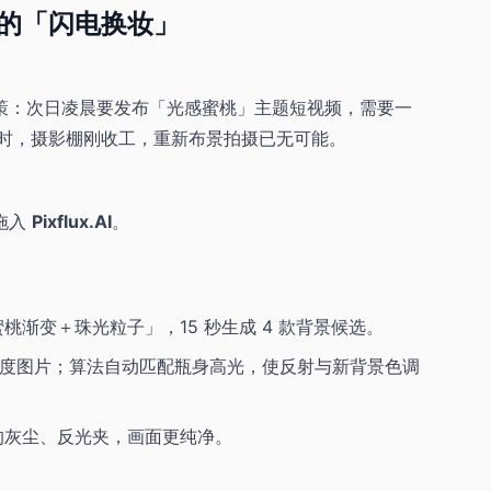
内的「闪电换妆」
策：次日凌晨要发布「光感蜜桃」主题短视频，需要一
小时，摄影棚刚收工，重新布景拍摄已无可能。
拖入
Pixflux.AI
。
桃渐变＋珠光粒子」，15 秒生成 4 款背景候选。
同角度图片；算法自动匹配瓶身高光，使反射与新背景色调
的灰尘、反光夹，画面更纯净。