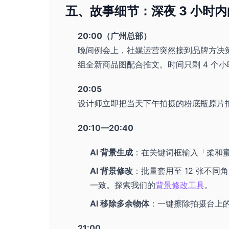
五、故事细节：深夜 3 小时
20:00（广州总部）
晚间例会上，社媒运营突然接到品牌方决
组全新商品图配合推文。时间只剩 4 个
20:05
设计师立即把当天下午拍摄的粉底瓶原片
20:10—20:40
AI 背景生成
：在关键词框输入「柔和蜜
AI 背景修改
：批量套用至 12 张不
一致。探索我们的
背景修改工具
。
AI 移除多余物体
：一键擦除拍摄台上
21:00