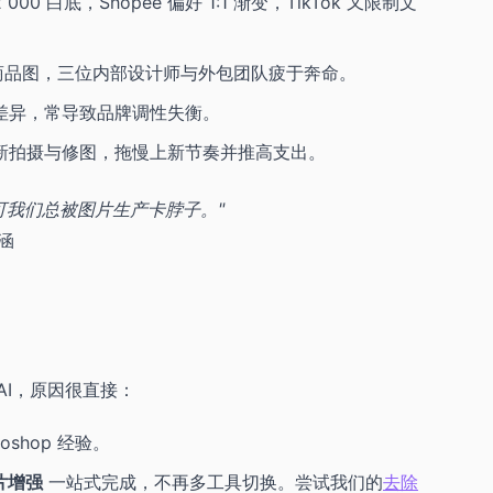
2 000 白底，Shopee 偏好 1:1 渐变，TikTok 又限制文
 张商品图，三位内部设计师与外包团队疲于奔命。
差异，常导致品牌调性失衡。
新拍摄与修图，拖慢上新节奏并推高支出。
可我们总被图片生产卡脖子。"
芷涵
x.AI，原因很直接：
shop 经验。
图片增强
一站式完成，不再多工具切换。尝试我们的
去除