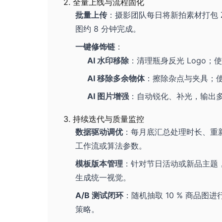
2. 全量上线与流程固化
批量上传
：摄影团队每日将新拍素材打包 ZIP
图约 8 分钟完成。
一键修饰链
：
AI 水印移除
：清理瓶身反光 Logo；
AI 移除多余物体
：擦除杂点与夹具；
AI 图片增强
：自动锐化、补光，输出
3. 持续迭代与质量监控
数据驱动调优
：每月底汇总处理时长、重
工作流或算法参数。
模板版本管理
：针对节日活动或新品主题
生成统一视觉。
A/B 测试闭环
：随机抽取 10 % 商品
策略。