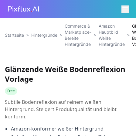
Pixflux
.
AI
Commerce &
Amazon
G
Marketplace-
Hauptbild
W
>
>
>
>
Startseite
Hintergründe
Bereite
Weiße
B
Hintergründe
Hintergründe
V
Glänzende Weiße Bodenreflexion
Vorlage
Free
Subtile Bodenreflexion auf reinem weißen
Hintergrund. Steigert Produktqualität und bleibt
konform.
Amazon-konformer weißer Hintergrund