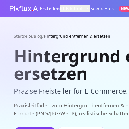
Pixflux
.
AI
Erstellen
KI-Bildtools
Scene Burst
NE
Startseite
/
Blog
/
Hintergrund entfernen & ersetzen
Hintergrund 
ersetzen
Präzise Freisteller für E‑Commerce,
Praxisleitfaden zum Hintergrund entfernen & er
Formate (PNG/JPG/WebP), realistische Schatten