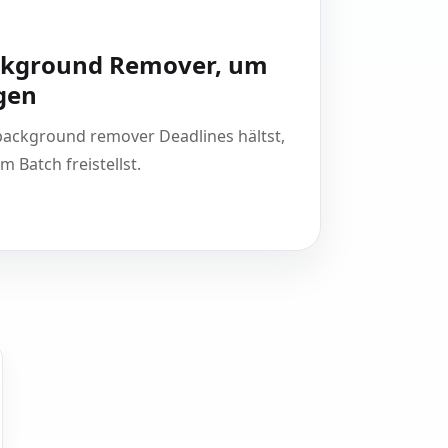
ackground Remover, um
gen
 background remover Deadlines hältst,
m Batch freistellst.