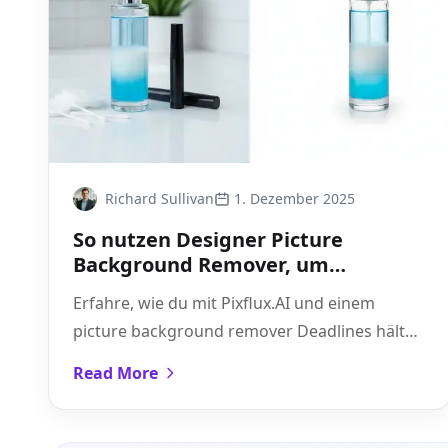
Richard Sullivan
1. Dezember 2025
So nutzen Designer Picture
Background Remover, um
Kundenprojekte zu beschleunigen
Erfahre, wie du mit Pixflux.AI und einem
picture background remover Deadlines hältst,
Qualität sicherst und Serien von
Read More
Produktbildern im Batch freistellst.