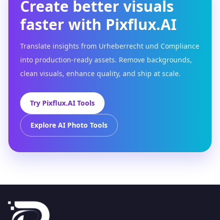
Create better visuals
faster with Pixflux.AI
Translate insights from Urheberrecht und Compliance
into production-ready assets. Remove backgrounds,
clean visuals, enhance quality, and ship at scale.
Try Pixflux.AI Tools
Explore AI Photo Tools