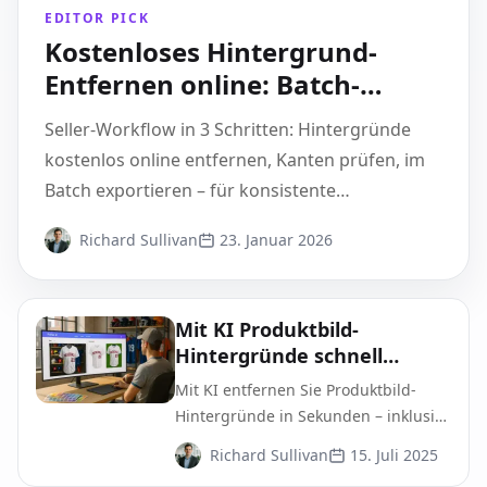
EDITOR PICK
Kostenloses Hintergrund-
Entfernen online: Batch-
Vorbereitung für Marktplätze
Seller-Workflow in 3 Schritten: Hintergründe
kostenlos online entfernen, Kanten prüfen, im
Batch exportieren – für konsistente
Produktbilder auf Marktplätzen.
Richard Sullivan
23. Januar 2026
Mit KI Produktbild-
Hintergründe schnell
entfernen: Praxisleitfaden
Mit KI entfernen Sie Produktbild-
für Onlinehändler
Hintergründe in Sekunden – inklusive
Richtlinien 2025, Batch-Workflow und
Richard Sullivan
15. Juli 2025
Export-Checkliste für Amazon,