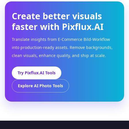
Create better visuals
faster with Pixflux.AI
Translate insights from E-Commerce Bild-Workflow
into production-ready assets. Remove backgrounds,
clean visuals, enhance quality, and ship at scale.
Try Pixflux.AI Tools
Explore AI Photo Tools