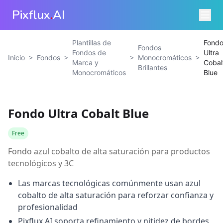
Pixflux
.
AI
Plantillas de
Fond
Fondos
Fondos de
Ultra
>
>
>
>
Inicio
Fondos
Monocromáticos
Marca y
Cobal
Brillantes
Monocromáticos
Blue
Fondo Ultra Cobalt Blue
Free
Fondo azul cobalto de alta saturación para productos
tecnológicos y 3C
Las marcas tecnológicas comúnmente usan azul
cobalto de alta saturación para reforzar confianza y
profesionalidad
Pixflux.AI soporta refinamiento y nitidez de bordes