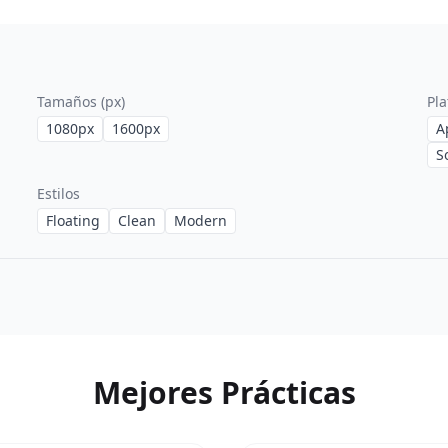
Tamaños (px)
Pl
1080
px
1600
px
A
S
Estilos
Floating
Clean
Modern
Mejores Prácticas