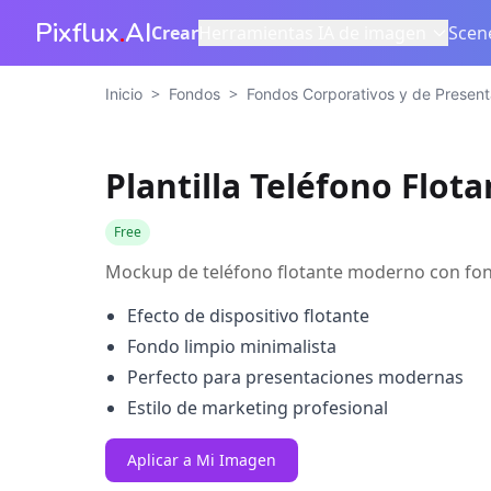
Pixflux
.
AI
Crear
Herramientas IA de imagen
Scen
>
>
Inicio
Fondos
Fondos Corporativos y de Present
Plantilla Teléfono Flot
Free
Mockup de teléfono flotante moderno con fon
Efecto de dispositivo flotante
Fondo limpio minimalista
Perfecto para presentaciones modernas
Estilo de marketing profesional
Aplicar a Mi Imagen