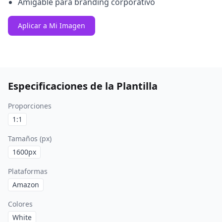
Amigable para branding corporativo
Aplicar a Mi Imagen
Especificaciones de la Plantilla
Proporciones
1:1
Tamaños (px)
1600
px
Plataformas
Amazon
Colores
White