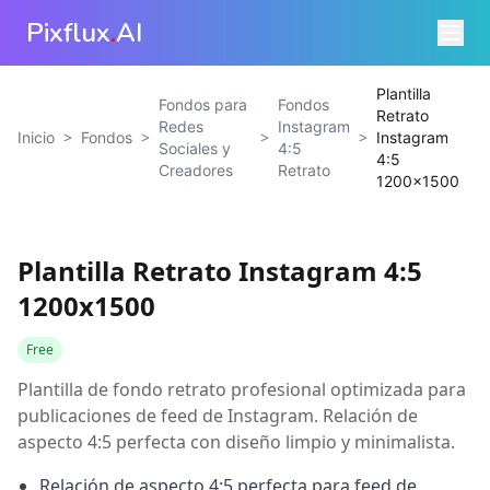
Pixflux
.
AI
Plantilla
Fondos para
Fondos
Retrato
Redes
Instagram
>
>
>
>
Inicio
Fondos
Instagram
Sociales y
4:5
4:5
Creadores
Retrato
1200x1500
Plantilla Retrato Instagram 4:5
1200x1500
Free
Plantilla de fondo retrato profesional optimizada para
publicaciones de feed de Instagram. Relación de
aspecto 4:5 perfecta con diseño limpio y minimalista.
Relación de aspecto 4:5 perfecta para feed de