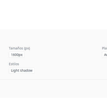
Tamaños (px)
Pl
1600
px
A
Estilos
Light shadow