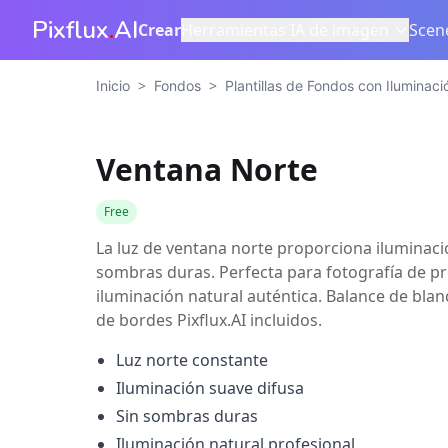
Pixflux
.
AI
Crear
Herramientas IA de imagen
Scen
>
>
Inicio
Fondos
Plantillas de Fondos con Iluminac
Ventana Norte
Free
La luz de ventana norte proporciona iluminaci
sombras duras. Perfecta para fotografía de p
iluminación natural auténtica. Balance de bla
de bordes Pixflux.AI incluidos.
Luz norte constante
Iluminación suave difusa
Sin sombras duras
Iluminación natural profesional