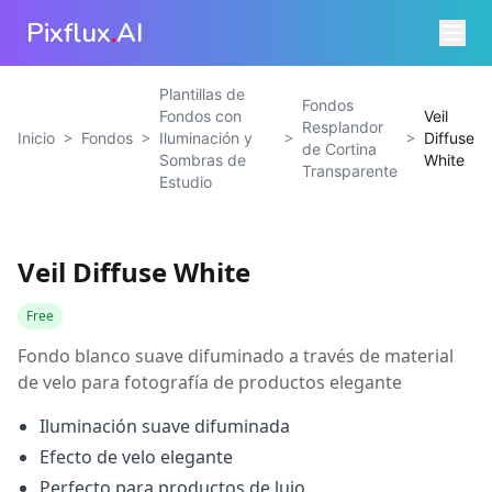
Pixflux
.
AI
Plantillas de
Fondos
Fondos con
Veil
Resplandor
>
>
>
>
Inicio
Fondos
Iluminación y
Diffuse
de Cortina
Sombras de
White
Transparente
Estudio
Veil Diffuse White
Free
Fondo blanco suave difuminado a través de material
de velo para fotografía de productos elegante
Iluminación suave difuminada
Efecto de velo elegante
Perfecto para productos de lujo