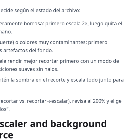
ecide según el estado del archivo:
ramente borrosa: primero escala 2×, luego quita el
maño.
fuerte) o colores muy contaminantes: primero
as artefactos del fondo.
suele rendir mejor recortar primero con un modo de
iciones suaves sin halos.
én la sombra en el recorte y escala todo junto para
cortar vs. recortar→escalar), revisa al 200% y elige
os”.
upscaler and background
rce