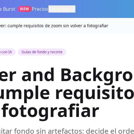
e Burst
Precios
Recursos
NEW
: cumple requisitos de zoom sin volver a fotografiar
n con IA
Guías de fondo y recorte
ler and Backgr
umple requisit
 fotografiar
itar fondo sin artefactos: decide el orde