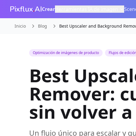
Pixflux
.
AI
Crear
Herramientas IA de imagen
Scen
Inicio
Blog
Best Upscaler and Background Remover
Optimización de imágenes de producto
Flujos de edició
Best Upsca
Remover: c
sin volver a
Un flujo único para escalar y qu