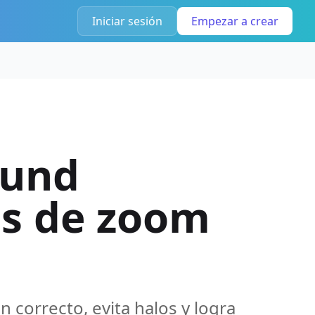
Iniciar sesión
Empezar a crear
ound
os de zoom
n correcto, evita halos y logra