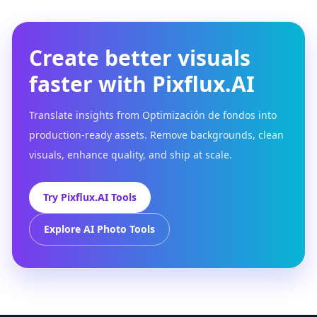
Create better visuals
faster with Pixflux.AI
Translate insights from Optimización de fondos into
production-ready assets. Remove backgrounds, clean
visuals, enhance quality, and ship at scale.
Try Pixflux.AI Tools
Explore AI Photo Tools