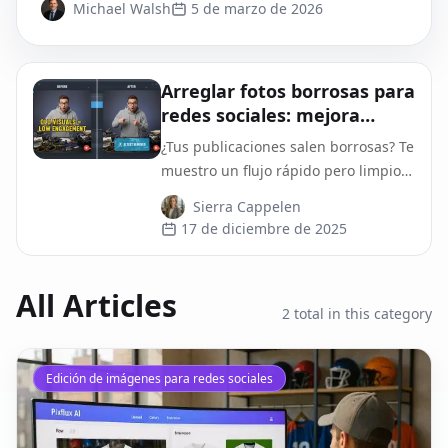
Michael Walsh
5 de marzo de 2026
Arreglar fotos borrosas para
redes sociales: mejora
rápida para Reels, TikTok y
¿Tus publicaciones salen borrosas? Te
carruseles
muestro un flujo rápido pero limpio
para recuperar nitidez y exportar
Sierra Cappelen
bien en Reels, TikTok y carruseles.
17 de diciembre de 2025
All Articles
2
total in this category
Edición de imágenes para redes sociales