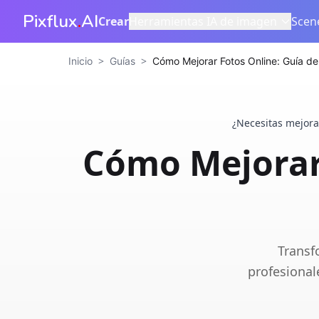
Pixflux
.
AI
Crear
Herramientas IA de imagen
Scen
>
>
Inicio
Guías
Cómo Mejorar Fotos Online: Guía de
¿Necesitas mejorar
Cómo Mejorar 
Transf
profesional