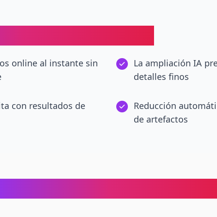
s IA: Beneficios Clave
os online al instante sin
La ampliación IA pre
e
detalles finos
ita con resultados de
Reducción automátic
de artefactos
Escenarios Perfectos de Mejor