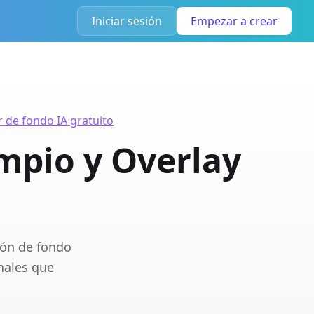
Iniciar sesión
Empezar a crear
 de fondo IA gratuito
mpio y Overlay
ión de fondo
nales que