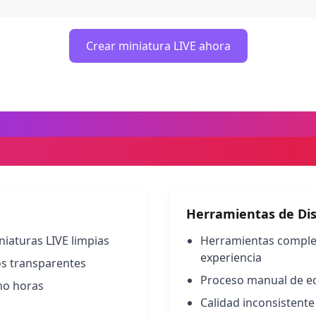
Crear miniatura LIVE ahora
AI vs. Herramientas de Diseñ
eación de Miniaturas TikTok L
Herramientas de Di
niaturas LIVE limpias
Herramientas complej
experiencia
os transparentes
Proceso manual de e
no horas
Calidad inconsistente