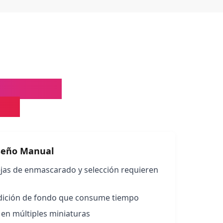
o Manual:
IVE
seño Manual
as de enmascarado y selección requieren
dición de fondo que consume tiempo
 en múltiples miniaturas