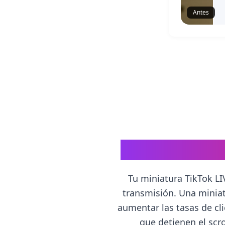
Antes
Por qué las M
Tu miniatura TikTok LI
transmisión. Una minia
aumentar las tasas de cl
que detienen el scro