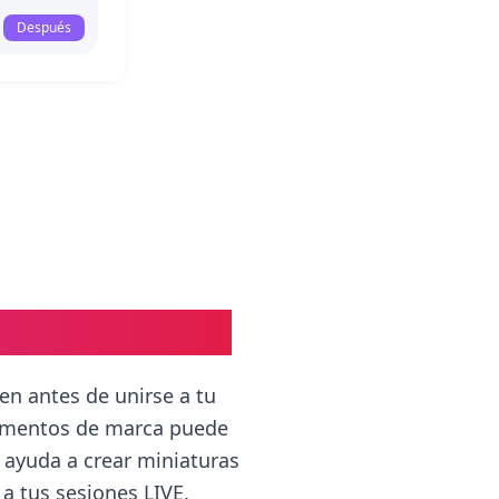
Después
 para el Éxito
en antes de unirse a tu
lementos de marca puede
 ayuda a crear miniaturas
 a tus sesiones LIVE.