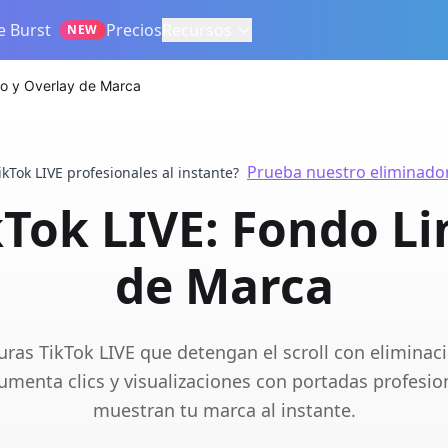
e Burst
Precios
Recursos
NEW
io y Overlay de Marca
Prueba nuestro eliminador
kTok LIVE profesionales al instante?
kTok LIVE: Fondo Li
de Marca
uras TikTok LIVE que detengan el scroll con eliminac
Aumenta clics y visualizaciones con portadas profesio
muestran tu marca al instante.