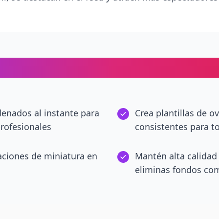
 Fondo IA: Ventajas Clave par
enados al instante para
Crea plantillas de o
profesionales
consistentes para t
aciones de miniatura en
Mantén alta calidad
eliminas fondos co