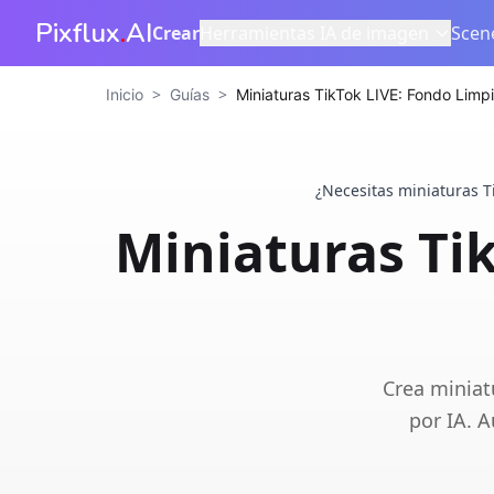
Pixflux
.
AI
Crear
Herramientas IA de imagen
Scen
>
>
Inicio
Guías
Miniaturas TikTok LIVE: Fondo Limp
¿Necesitas miniaturas Ti
Miniaturas Ti
Crea miniat
por IA. 