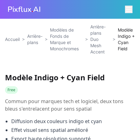
Pixflux
.
AI
Arrière-
Modèles de
Modèle
plans
Arrière-
Fonds de
Indigo +
>
>
>
>
Accueil
Duo
plans
Marque et
Cyan
Mesh
Monochromes
Field
Accent
Modèle Indigo + Cyan Field
Free
Commun pour marques tech et logiciel, deux tons
bleus s'entrelacent pour sens spatial
Diffusion deux couleurs indigo et cyan
Effet visuel sens spatial amélioré
Export haute résolution supporté