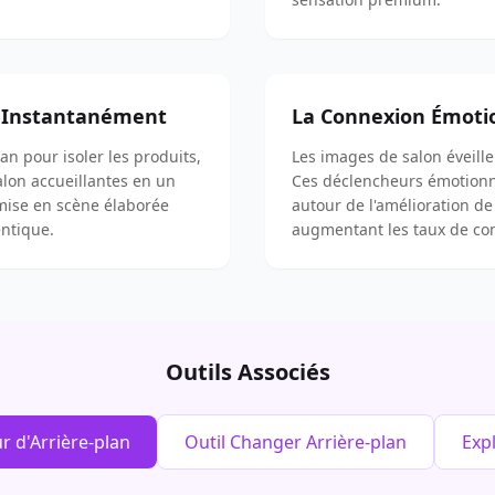
 Instantanément
La Connexion Émotio
lan pour isoler les produits,
Les images de salon éveille
alon accueillantes en un
Ces déclencheurs émotionne
 mise en scène élaborée
autour de l'amélioration de 
entique.
augmentant les taux de co
Outils Associés
 d'Arrière-plan
Outil Changer Arrière-plan
Exp