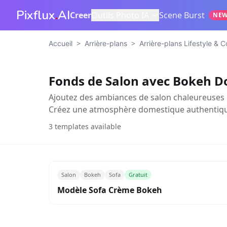
Pixflux
.
AI
Creer
Outils Photo IA
Scene Burst
NE
>
>
Accueil
Arrière-plans
Arrière-plans Lifestyle & 
Fonds de Salon avec Bokeh D
Ajoutez des ambiances de salon chaleureuses et
Créez une atmosphère domestique authentiqu
3
templates available
Salon
Bokeh
Sofa
Gratuit
Modèle Sofa Crème Bokeh