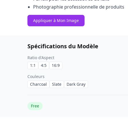
Photographie professionnelle de produits
Appliquer à Mon Image
Spécifications du Modèle
Ratio d'Aspect
1:1
4:5
16:9
Couleurs
Charcoal
Slate
Dark Gray
Free