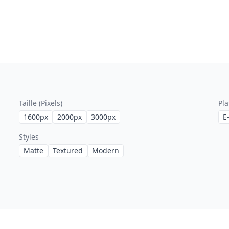
Taille (Pixels)
Pl
1600
px
2000
px
3000
px
E
Styles
Matte
Textured
Modern