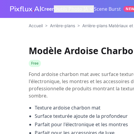
Pixflux
.
AI
Creer
Outils Photo IA
Scene Burst
NE
>
>
Accueil
Arrière-plans
Arrière-plans Matériaux et
Modèle Ardoise Charb
Free
Fond ardoise charbon mat avec surface texturé
l'électronique, les montres et les accessoires 
professionnelle de produits montrant la textu
sombre.
Texture ardoise charbon mat
Surface texturée ajoute de la profondeur
Parfait pour l'électronique et les montres
Parfait pour les accessoires de luxe