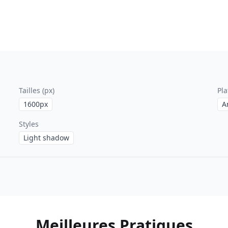
Tailles (px)
Pl
1600
px
A
Styles
Light shadow
Meilleures Pratiques