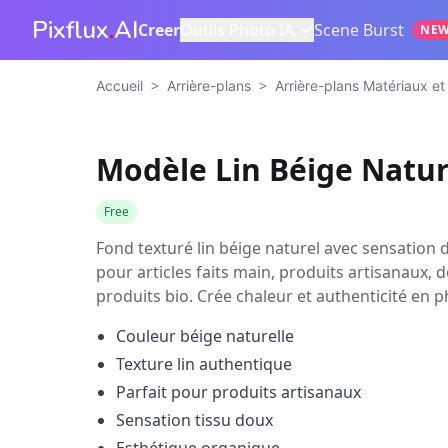
Pixflux
.
AI
Creer
Outils Photo IA
Scene Burst
NE
>
>
Accueil
Arrière-plans
Arrière-plans Matériaux et
Modèle Lin Béige Natur
Free
Fond texturé lin béige naturel avec sensation d
pour articles faits main, produits artisanaux,
produits bio. Crée chaleur et authenticité en 
Couleur béige naturelle
Texture lin authentique
Parfait pour produits artisanaux
Sensation tissu doux