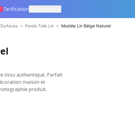
Tarification
Ressources
W
>
>
 Surfaces
Fonds Toile Lin
Modèle Lin Béige Naturel
el
e tissu authentique. Parfait
 décoration maison et
photographie produit.