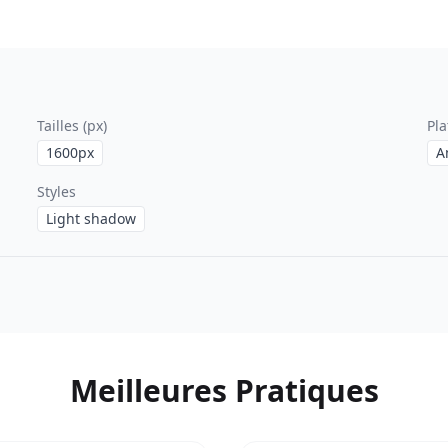
Tailles (px)
Pl
1600
px
A
Styles
Light shadow
Meilleures Pratiques