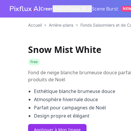
Pixflux
.
AI
Creer
Outils Photo IA
Scene Burst
NE
>
>
Accueil
Arrière-plans
Fonds Saisonniers et de
Snow Mist White
Free
Fond de neige blanche brumeuse douce parfai
produits de Noël
Esthétique blanche brumeuse douce
Atmosphère hivernale douce
Parfait pour campagnes de Noël
Design propre et élégant
Appliquer à Mon Image