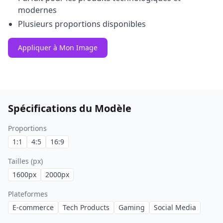
modernes
Plusieurs proportions disponibles
Appliquer à Mon Image
Spécifications du Modèle
Proportions
1:1
4:5
16:9
Tailles (px)
1600
px
2000
px
Plateformes
E-commerce
Tech Products
Gaming
Social Media