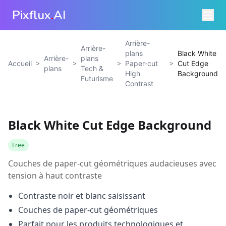
Pixflux
.
AI
Arrière-
Arrière-
plans
Black White
Arrière-
plans
>
>
>
>
Accueil
Paper-cut
Cut Edge
plans
Tech &
High
Background
Futurisme
Contrast
Black White Cut Edge Background
Free
Couches de paper-cut géométriques audacieuses avec
tension à haut contraste
Contraste noir et blanc saisissant
Couches de paper-cut géométriques
Parfait pour les produits technologiques et