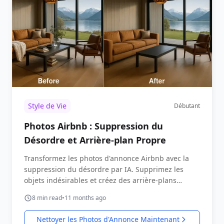
Style de Vie
Débutant
Photos Airbnb : Suppression du
Désordre et Arrière-plan Propre
Transformez les photos d'annonce Airbnb avec la
suppression du désordre par IA. Supprimez les
objets indésirables et créez des arrière-plans
propres pour des photos de propriété
8
min read
•
11 months ago
professionnelles qui augmentent les réservations.
Nettoyer les Photos d'Annonce Maintenant