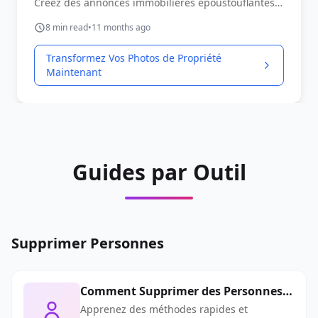
Créez des annonces immobilières époustouflantes
qui attirent les acheteurs avec une photographie
8
min read
•
11 months ago
extérieure professionnelle.
Transformez Vos Photos de Propriété
Maintenant
Guides par Outil
Supprimer Personnes
Comment Supprimer des Personnes
des Photos : Guide Gratuit IA
Apprenez des méthodes rapides et