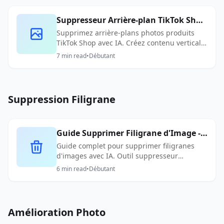
Suppresseur Arrière-plan TikTok Shop
- Éditeur Photo Produit IA
Supprimez arrière-plans photos produits
TikTok Shop avec IA. Créez contenu vertical
captivant pour succès e-commerce TikTok.
7
min read
•
Débutant
Suppression Filigrane
Guide Supprimer Filigrane d'Image -
Suppresseur Filigrane IA
Guide complet pour supprimer filigranes
d'images avec IA. Outil suppresseur
filigrane gratuit avec résultats
6
min read
•
Débutant
professionnels en secondes.
Amélioration Photo