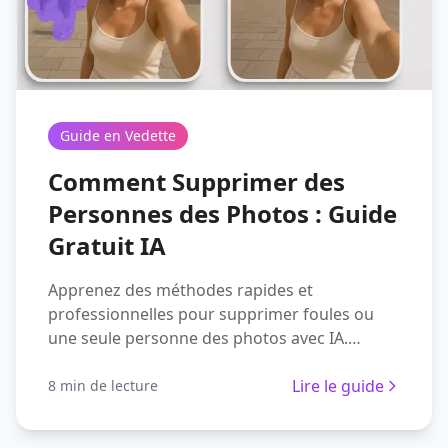
Guide en Vedette
Comment Supprimer des
Personnes des Photos : Guide
Gratuit IA
Apprenez des méthodes rapides et
professionnelles pour supprimer foules ou
une seule personne des photos avec IA.
Résultats rapides pour voyage, réseaux
sociaux et e-commerce.
Lire le guide
8 min de lecture