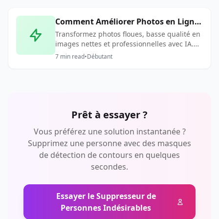
Comment Améliorer Photos en Ligne
: Guide Amélioration Photo IA
Transformez photos floues, basse qualité en
images nettes et professionnelles avec IA.
Apprenez à améliorer qualité photo,
7
min read
•
Débutant
augmenter résolution instantanément.
Prêt à essayer ?
Vous préférez une solution instantanée ?
Supprimez une personne avec des masques
de détection de contours en quelques
secondes.
Essayer le Suppresseur de
Personnes Indésirables