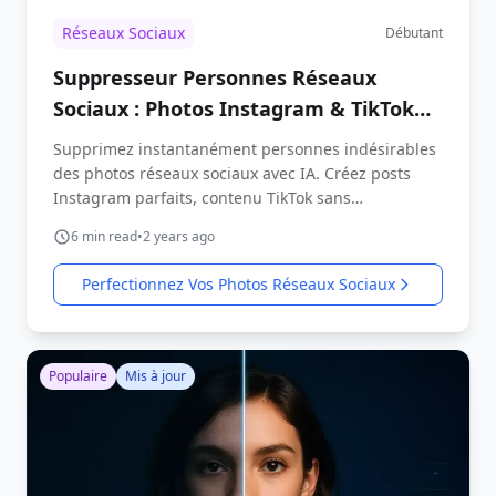
Réseaux Sociaux
Débutant
Suppresseur Personnes Réseaux
Sociaux : Photos Instagram & TikTok
Parfaites
Supprimez instantanément personnes indésirables
des photos réseaux sociaux avec IA. Créez posts
Instagram parfaits, contenu TikTok sans
distractions.
6
min read
•
2 years ago
Perfectionnez Vos Photos Réseaux Sociaux
Populaire
Mis à jour