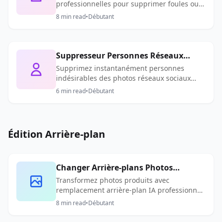
professionnelles pour supprimer foules ou
une seule personne des photos avec IA.
8
min read
•
Débutant
Résultats rapides pour voyage, réseaux
sociaux et e-commerce.
Suppresseur Personnes Réseaux
Sociaux : Photos Instagram & TikTok
Supprimez instantanément personnes
indésirables des photos réseaux sociaux
Parfaites
avec IA. Créez posts Instagram parfaits,
6
min read
•
Débutant
contenu TikTok sans distractions.
Édition Arrière-plan
Changer Arrière-plans Photos
Produits - Changeur Arrière-plan IA
Transformez photos produits avec
remplacement arrière-plan IA professionnel.
Créez images e-commerce époustouflantes
8
min read
•
Débutant
avec arrière-plans blancs, noirs ou
personnalisés.