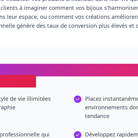
es clients à imaginer comment vos bijoux s'harmonis
ns leur espace, ou comment vos créations améliorent 
elle génère des taux de conversion plus élevés et 
quettes alimentées par l'IA :
urs Etsy
yle de vie illimitées
Placez instantanéme
raphie
environnements dom
tendance
professionnelle qui
Développez rapidem