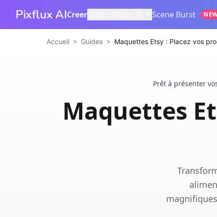
Pixflux
.
AI
Creer
Outils Photo IA
Scene Burst
NE
>
>
Accueil
Guides
Maquettes Etsy : Placez vos pro
Prêt à présenter vo
Maquettes Ets
Transform
alimen
magnifiques 