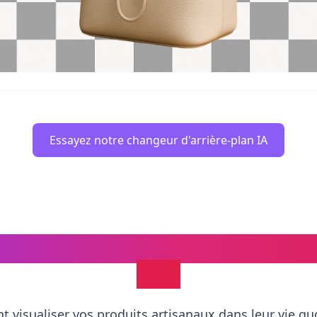
Essayez notre changeur d'arrière-plan IA
aquettes de style de vie stimu
Etsy
nt visualiser vos produits artisanaux dans leur vie q