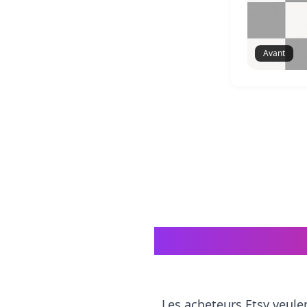
Avant
Pourquoi les m
Les acheteurs Etsy veule