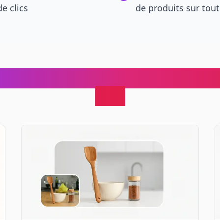
e clics
de produits sur tout
 style de vie parfaites pour le
Etsy