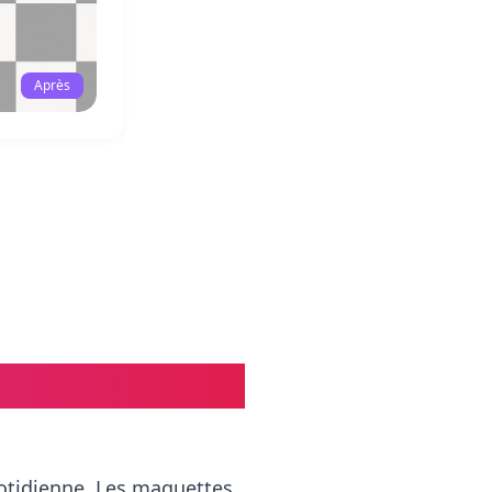
Après
lent les ventes
uotidienne. Les maquettes