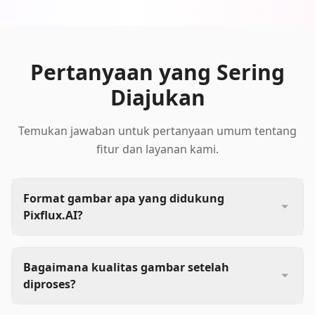
pengeditan per gambar turun 75%, dari 24 menit
menjadi hanya 6 menit, dan biaya per gambar
berkurang sebesar 81,5%. Hal ini memungkinkan
Colefrattore untuk memotong siklus peluncuran
Pertanyaan yang Sering
produk mereka menjadi setengahnya, dari 14 hari
menjadi 7 hari, yang pada akhirnya mempercepat
Diajukan
waktu pemasaran dan meningkatkan konsistensi
merek di semua saluran penjualan online.
Temukan jawaban untuk pertanyaan umum tentang
fitur dan layanan kami.
Format gambar apa yang didukung
Pixflux.AI?
Bagaimana kualitas gambar setelah
diproses?