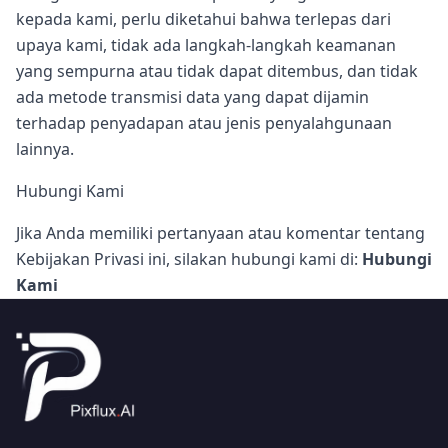
kepada kami, perlu diketahui bahwa terlepas dari
upaya kami, tidak ada langkah-langkah keamanan
yang sempurna atau tidak dapat ditembus, dan tidak
ada metode transmisi data yang dapat dijamin
terhadap penyadapan atau jenis penyalahgunaan
lainnya.
Hubungi Kami
Jika Anda memiliki pertanyaan atau komentar tentang
Kebijakan Privasi ini, silakan hubungi kami di:
Hubungi
Kami