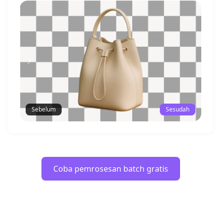
Sebelum
Sesudah
Coba pemrosesan batch gratis