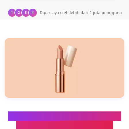
Dipercaya oleh lebih dari 1 juta pengguna
1
2
3
4
Generator Latar Belakang Persik
untuk Fotografi Hangat dan