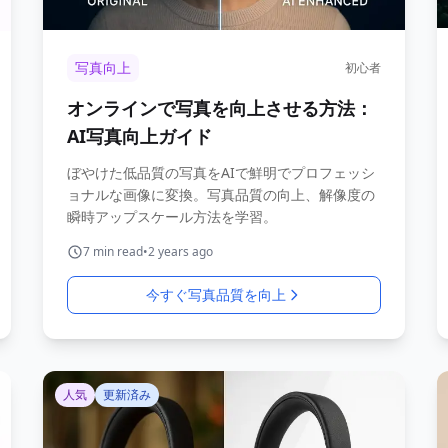
写真向上
初心者
オンラインで写真を向上させる方法：
AI写真向上ガイド
ぼやけた低品質の写真をAIで鮮明でプロフェッシ
ョナルな画像に変換。写真品質の向上、解像度の
瞬時アップスケール方法を学習。
7
min read
•
2 years ago
今すぐ写真品質を向上
人気
更新済み