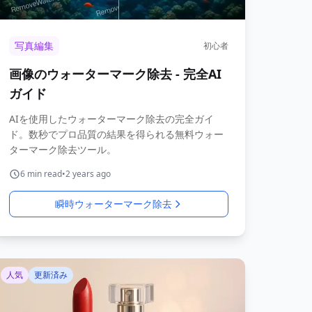
写真編集
初心者
画像のウォーターマーク除去 - 完全AI
ガイド
AIを使用したウォーターマーク除去の完全ガイ
ド。数秒でプロ品質の結果を得られる無料ウォー
ターマーク除去ツール。
6
min read
•
2 years ago
瞬時ウォーターマーク除去
人気
更新済み