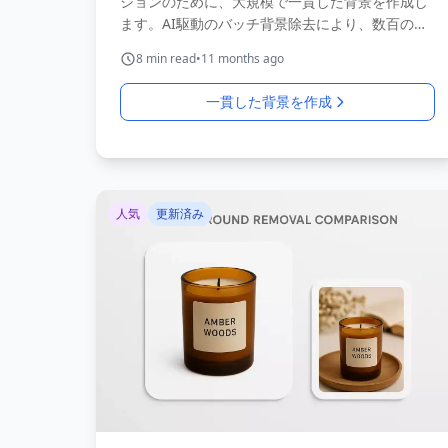
ションのために、大規模で一貫した背景を作成し
ます。AI駆動のバッチ背景除去により、数百のコ
ンテンツでブランドの一貫性を維持します。
8
min read
•
11 months ago
一貫した背景を作成
人気
更新済み