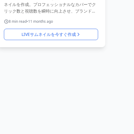
ネイルを作成。プロフェッショナルなカバーでク
リック数と視聴数を瞬時に向上させ、ブランドを
効果的にアピール。
8
min read
•
11 months ago
LIVEサムネイルを今すぐ作成